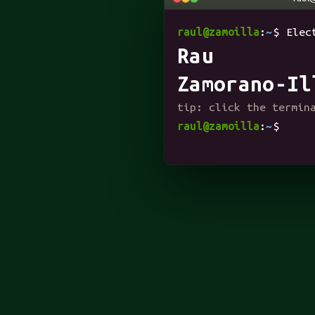
Raul Za
raul@zamoilla
:
~
$
Elec
Zamorano-Il
tip: click the termin
raul@zamoilla
:
~
$