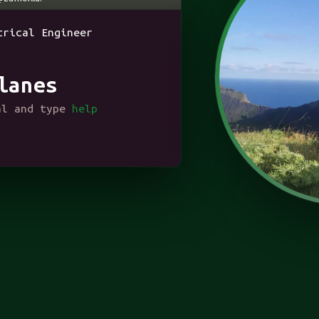
morano-Illanes 
trical Engineer
lanes
al and type
help